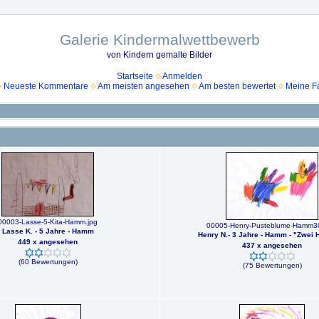
Galerie Kindermalwettbewerb
von Kindern gemalte Bilder
Startseite
Anmelden
Neueste Kommentare
Am meisten angesehen
Am besten bewertet
Meine Fa
00003-Lasse-5-Kita-Hamm.jpg
00005-Henry-Pusteblume-Hamm30
Lasse K. - 5 Jahre - Hamm
Henry N.- 3 Jahre - Hamm - "Zwei
449 x angesehen
437 x angesehen
(60 Bewertungen)
(75 Bewertungen)