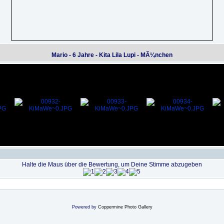
Mario - 6 Jahre - Kita Lila Lupi - MÃ¼nchen
Halte die Maus über die Bewertung, um Deine Stimme abzugeben
Powered by
Coppermine Photo Gallery